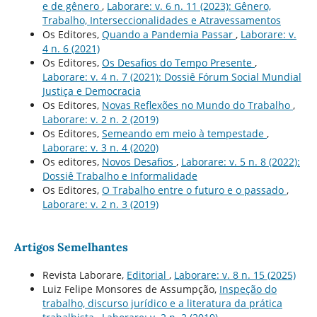
e de gênero
,
Laborare: v. 6 n. 11 (2023): Gênero,
Trabalho, Interseccionalidades e Atravessamentos
Os Editores,
Quando a Pandemia Passar
,
Laborare: v.
4 n. 6 (2021)
Os Editores,
Os Desafios do Tempo Presente
,
Laborare: v. 4 n. 7 (2021): Dossiê Fórum Social Mundial
Justiça e Democracia
Os Editores,
Novas Reflexões no Mundo do Trabalho
,
Laborare: v. 2 n. 2 (2019)
Os Editores,
Semeando em meio à tempestade
,
Laborare: v. 3 n. 4 (2020)
Os editores,
Novos Desafios
,
Laborare: v. 5 n. 8 (2022):
Dossiê Trabalho e Informalidade
Os Editores,
O Trabalho entre o futuro e o passado
,
Laborare: v. 2 n. 3 (2019)
Artigos Semelhantes
Revista Laborare,
Editorial
,
Laborare: v. 8 n. 15 (2025)
Luiz Felipe Monsores de Assumpção,
Inspeção do
trabalho, discurso jurí­dico e a literatura da prática