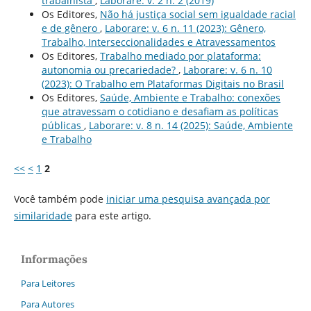
trabalhista
,
Laborare: v. 2 n. 2 (2019)
Os Editores,
Não há justiça social sem igualdade racial
e de gênero
,
Laborare: v. 6 n. 11 (2023): Gênero,
Trabalho, Interseccionalidades e Atravessamentos
Os Editores,
Trabalho mediado por plataforma:
autonomia ou precariedade?
,
Laborare: v. 6 n. 10
(2023): O Trabalho em Plataformas Digitais no Brasil
Os Editores,
Saúde, Ambiente e Trabalho: conexões
que atravessam o cotidiano e desafiam as políticas
públicas
,
Laborare: v. 8 n. 14 (2025): Saúde, Ambiente
e Trabalho
<<
<
1
2
Você também pode
iniciar uma pesquisa avançada por
similaridade
para este artigo.
Informações
Para Leitores
Para Autores