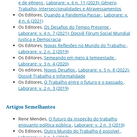
e de gênero
,
Laborare: v. 6 n. 11 (2023): Gênero,
Trabalho, Interseccionalidades e Atravessamentos
Os Editores,
Quando a Pandemia Passar
,
Laborare: v.
4 n. 6 (2021)
Os Editores,
Os Desafios do Tempo Presente
,
Laborare: v. 4 n. 7 (2021): Dossiê Fórum Social Mundial
Justiça e Democracia
Os Editores,
Novas Reflexões no Mundo do Trabalho
,
Laborare: v. 2 n. 2 (2019)
Os Editores,
Semeando em meio à tempestade
,
Laborare: v. 3 n. 4 (2020)
Os editores,
Novos Desafios
,
Laborare: v. 5 n. 8 (2022):
Dossiê Trabalho e Informalidade
Os Editores,
O Trabalho entre o futuro e o passado
,
Laborare: v. 2 n. 3 (2019)
Artigos Semelhantes
Rene Mendes,
O futuro da inspeção do trabalho
enquanto polí­tica pública
,
Laborare: v. 2 n. 3 (2019)
Os Editores,
Outro Mundo do Trabalho é possí­vel
,