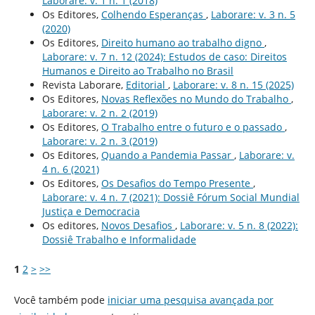
Laborare: v. 1 n. 1 (2018)
Os Editores,
Colhendo Esperanças
,
Laborare: v. 3 n. 5
(2020)
Os Editores,
Direito humano ao trabalho digno
,
Laborare: v. 7 n. 12 (2024): Estudos de caso: Direitos
Humanos e Direito ao Trabalho no Brasil
Revista Laborare,
Editorial
,
Laborare: v. 8 n. 15 (2025)
Os Editores,
Novas Reflexões no Mundo do Trabalho
,
Laborare: v. 2 n. 2 (2019)
Os Editores,
O Trabalho entre o futuro e o passado
,
Laborare: v. 2 n. 3 (2019)
Os Editores,
Quando a Pandemia Passar
,
Laborare: v.
4 n. 6 (2021)
Os Editores,
Os Desafios do Tempo Presente
,
Laborare: v. 4 n. 7 (2021): Dossiê Fórum Social Mundial
Justiça e Democracia
Os editores,
Novos Desafios
,
Laborare: v. 5 n. 8 (2022):
Dossiê Trabalho e Informalidade
1
2
>
>>
Você também pode
iniciar uma pesquisa avançada por