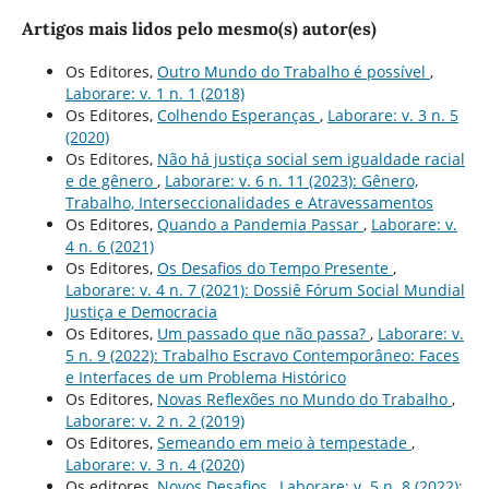
Artigos mais lidos pelo mesmo(s) autor(es)
Os Editores,
Outro Mundo do Trabalho é possí­vel
,
Laborare: v. 1 n. 1 (2018)
Os Editores,
Colhendo Esperanças
,
Laborare: v. 3 n. 5
(2020)
Os Editores,
Não há justiça social sem igualdade racial
e de gênero
,
Laborare: v. 6 n. 11 (2023): Gênero,
Trabalho, Interseccionalidades e Atravessamentos
Os Editores,
Quando a Pandemia Passar
,
Laborare: v.
4 n. 6 (2021)
Os Editores,
Os Desafios do Tempo Presente
,
Laborare: v. 4 n. 7 (2021): Dossiê Fórum Social Mundial
Justiça e Democracia
Os Editores,
Um passado que não passa?
,
Laborare: v.
5 n. 9 (2022): Trabalho Escravo Contemporâneo: Faces
e Interfaces de um Problema Histórico
Os Editores,
Novas Reflexões no Mundo do Trabalho
,
Laborare: v. 2 n. 2 (2019)
Os Editores,
Semeando em meio à tempestade
,
Laborare: v. 3 n. 4 (2020)
Os editores,
Novos Desafios
,
Laborare: v. 5 n. 8 (2022):