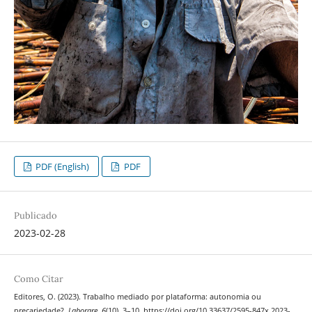
PDF (English)
PDF
Publicado
2023-02-28
Como Citar
Editores, O. (2023). Trabalho mediado por plataforma: autonomia ou
precariedade?.
Laborare
,
6
(10), 3–10. https://doi.org/10.33637/2595-847x.2023-