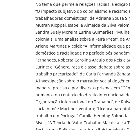
No tema que permeia relações raciais, a edição t
“O impacto subjetivo do colonialismo e racismo
trabalhadoras domésticas”, de Adriana Souza Si
Mutran Klöppel, Isabella Almeida da Silva Palo
Sandra Suely Moreira Lurine Guimarães; “Mulhe
coloniais: uma análise sobre a Feira Preta”, de 
Arlene Martinez Ricoldi; “A informalidade que pe
doméstico e racialidade no período pós pandêmic
Fernandes, Roberta Carolina Araujo dos Reis e 
Lurine; e “Gênero, raça e classe: debate sobre 
trabalho precarizado”, de Carla Fernanda Zanata
A investigação sobre o marcador social de gêne
maneira precisa e por diversos prismas em “Gêne
humanos no contexto do direito internacional do
Organização Internacional do Trabalho”, de Raí
Lucia Aimée Martinez Ventura; “Licença parental
trabalho em Portugal” Camila Henning Salmoria e
Alves; “A Teoria do Valor-Trabalho Marxista e a
Social: uma Reflexão a partir da Epistemologia F