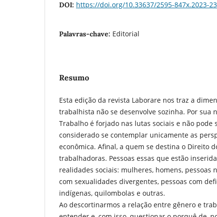
https://doi.org/10.33637/2595-847x.2023-2
DOI:
Editorial
Palavras-chave:
Resumo
Esta edição da revista Laborare nos traz a dime
trabalhista não se desenvolve sozinha. Por sua n
Trabalho é forjado nas lutas sociais e não pode
considerado se contemplar unicamente as perspe
econômica. Afinal, a quem se destina o Direito 
trabalhadoras. Pessoas essas que estão inserida
realidades sociais: mulheres, homens, pessoas n
com sexualidades divergentes, pessoas com defic
indígenas, quilombolas e outras.
Ao descortinarmos a relação entre gênero e tra
entender e, com isso, questionar o porquê de, n