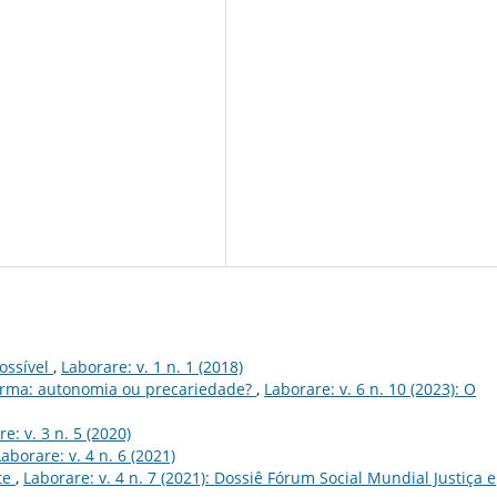
ssí­vel
,
Laborare: v. 1 n. 1 (2018)
orma: autonomia ou precariedade?
,
Laborare: v. 6 n. 10 (2023): O
e: v. 3 n. 5 (2020)
Laborare: v. 4 n. 6 (2021)
te
,
Laborare: v. 4 n. 7 (2021): Dossiê Fórum Social Mundial Justiça e