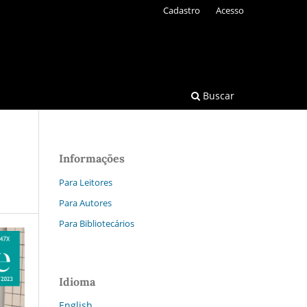
Cadastro
Acesso
Buscar
Informações
Para Leitores
Para Autores
Para Bibliotecários
Idioma
English