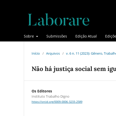
Sobre
Submissões
Edição Atual
Ediçõe
Início
/
Arquivos
/
v. 6 n. 11 (2023): Gênero, Traba
Não há justiça social sem ig
Os Editores
Instituto Trabalho Digno
https://orcid.org/0009-0006-3233-2589