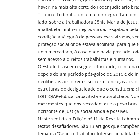
haver, na mais alta corte do Poder Judiciário bra
Tribunal Federal –, uma mulher negra. Também no
lado, sobre a trabalhadora Sônia Maria de Jesu
analfabeta, mulher negra, surda, resgatada pel
condição análoga à de pessoas escravizadas, ser
proteção social onde estava acolhida, para que f
uma mercadoria, à casa onde havia passado tod
sem acesso a direitos trabalhistas e humanos.
O Estado brasileiro segue reforçando, com uma 
depois de um período pós-golpe de 2016 e de i
neoliberais aos direitos sociais e ameaças aos d
estruturas de desigualdade que o constituem: cla
LGBTQIAP+fóbica, capacitista e aporofóbica. No e
movimentos que nos recordam que o povo brasil
horizonte de justiça social ainda é possível.
Neste sentido, a Edição nº 11 da Revista Labora
textos desafiadores. São 13 artigos que compõe
temática “Gênero, Trabalho, Interseccionalidade