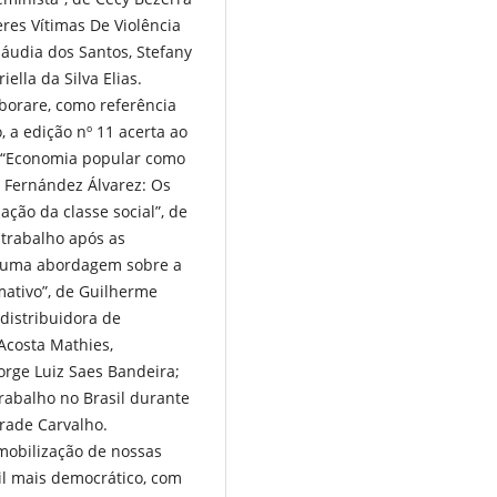
res Vítimas De Violência
áudia dos Santos, Stefany
ella da Silva Elias.
aborare, como referência
 a edição nº 11 acerta ao
mo “Economia popular como
és Fernández Álvarez: Os
ação da classe social”, de
 trabalho após as
: uma abordagem sobre a
ativo”, de Guilherme
distribuidora de
Acosta Mathies,
orge Luiz Saes Bandeira;
Trabalho no Brasil durante
rade Carvalho.
 mobilização de nossas
il mais democrático, com