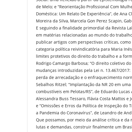
de Melo; e “Reorientação Profissional Com Mulhe
Doméstica: Um Relato De Experiência”, de Ana Cl
Moreira da Silva, Marcela Gon Perez Scapin, Gabri
E seguindo a finalidade primordial da Revista L
em matérias relacionadas ao mundo do trabalho,
publicar artigos com perspectivas críticas, co
categoria política reivindicatória para Maria In
limites protetivos do direito do trabalho e a form
Rodrigo Camargo Barbosa; “O direito coletivo do
mudanças introduzidas pela Lei n. 13.467/2017
perda de arrecadação e o enfraquecimento norm
Sebalhos Ritzel; “Implantação da NR 20 em uma 
combustíveis em Pelotas/RS”, de Eduardo Lucas 
Alessandra Buss Tessaro, Flávia Costa Mattos e J
e “Omissões e Erros da Política de Inspeção do 
a Pandemia do Coronavírus”, de Leandro de And
Que possamos, por meio da análise crítica e da
lutas e demandas, construir finalmente um Bras