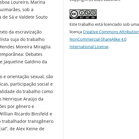
isboa Loureiro, Marina
uimarães, sob a
 de Sá e Valdete Souto
Este trabalho está licenciado sob um
exto da escravização
licença
Creative Commons Attribution
lista suja do trabalho
NonCommercial-ShareAlike 4.0
 Mendes Moreira Miraglia
International License
.
ntemporânea: Debates
e Jaqueline Galdino da
o e orientação sexual, são
cas, participação social e
alidade do trabalho como
ulo Henrique Araújo da
ões por gênero e
illian Ricardo Binsfeld e
o trabalhador transgênero
ial”, de Alex Keine de