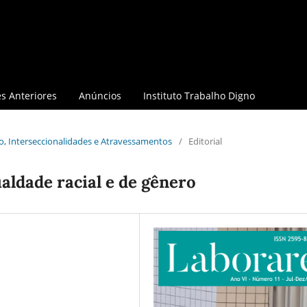
s Anteriores
Anúncios
Instituto Trabalho Digno
lho, Interseccionalidades e Atravessamentos
/
Editorial
ualdade racial e de gênero