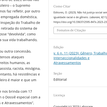
sileiro – o Supremo
Como Citar
s faz refletir, por outro
Editores, O. (2023). Não há justiça social se
s, empregada doméstica,
igualdade racial e de gênero.
Laborare
,
6
(11)
https://doi.org/10.33637/2595-847x.2023-23
a Inspeção do Trabalho de
 retirada do sistema de
Fomatos de Citação
osse “devolvida”, como
a sua vida trabalhando,
Edição
ou outra concessão,
v. 6 n. 11 (2023): Gênero, Trabalh
ntensos ataques
Interseccionalidades e
ireitos humanos, as
Atravessamentos
ssista, racista, misógina,
Seção
ntanto, há resistências e
Editorial
eiro é maior e que um
re nos brinda com 17
Licença
m o Dossiê especial com a
s e Atravessamentos”,
Copyright (c) 2023 Laborare