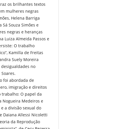
raz os brilhantes textos
 em mulheres negras
mões, Helena Barriga
ma Sá Souza Simões e
res negras e heranças
Ana Luiza Almeida Passos e
rsiste: O trabalho
o”, Kamilla de Freitas
Sandra Suely Moreira
as desigualdades no
 Soares.
ro foi abordada de
ro, imigração e direitos
 trabalho: O papel da
sa Nogueira Medeiros e
 e a divisão sexual do
 Daiana Allessi Nicoletti
 Teoria da Reprodução
eminista”, de Cecy Bezerra