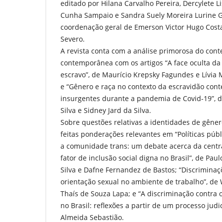
editado por Hilana Carvalho Pereira, Dercylete L
Cunha Sampaio e Sandra Suely Moreira Lurine G
coordenação geral de Emerson Victor Hugo Costa
Severo.
A revista conta com a análise primorosa do cont
contemporânea com os artigos “A face oculta da 
escravo”, de Maurício Krepsky Fagundes e Lívia
e “Gênero e raça no contexto da escravidão co
insurgentes durante a pandemia de Covid-19”, d
Silva e Sidney Jard da Silva.
Sobre questões relativas a identidades de gêner
feitas ponderações relevantes em “Políticas públi
a comunidade trans: um debate acerca da centr
fator de inclusão social digna no Brasil”, de Pa
Silva e Dafne Fernandez de Bastos; “Discriminaç
orientação sexual no ambiente de trabalho”, de W
Thaís de Souza Lapa; e “A discriminação contra 
no Brasil: reflexões a partir de um processo judic
Almeida Sebastião.