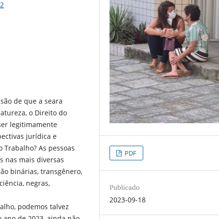
32
nsão de que a seara
atureza, o Direito do
 ser legitimamente
ctivas jurídica e
do Trabalho? As pessoas
PDF
s nas mais diversas
ão binárias, transgênero,
iência, negras,
Publicado
2023-09-18
balho, podemos talvez
o ano de 2023, ainda não