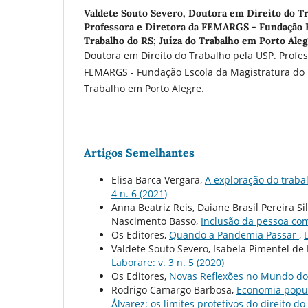
Valdete Souto Severo,
Doutora em Direito do Tr
Professora e Diretora da FEMARGS - Fundação E
Trabalho do RS; Juí­za do Trabalho em Porto Aleg
Doutora em Direito do Trabalho pela USP. Profes
FEMARGS - Fundação Escola da Magistratura do T
Trabalho em Porto Alegre.
Artigos Semelhantes
Elisa Barca Vergara,
A exploração do traba
4 n. 6 (2021)
Anna Beatriz Reis, Daiane Brasil Pereira 
Nascimento Basso,
Inclusão da pessoa com
Os Editores,
Quando a Pandemia Passar
,
Valdete Souto Severo, Isabela Pimentel de
Laborare: v. 3 n. 5 (2020)
Os Editores,
Novas Reflexões no Mundo d
Rodrigo Camargo Barbosa,
Economia popula
Álvarez: os limites protetivos do direito d