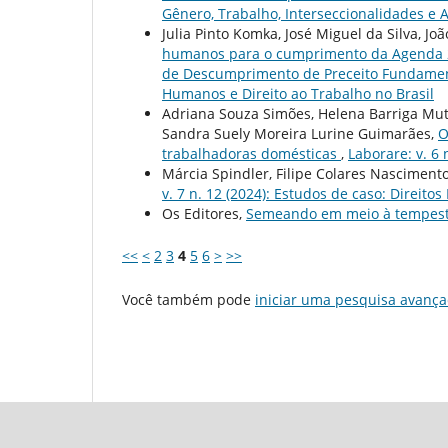
Gênero, Trabalho, Interseccionalidades e
Julia Pinto Komka, José Miguel da Silva, Jo
humanos para o cumprimento da Agenda 20
de Descumprimento de Preceito Fundame
Humanos e Direito ao Trabalho no Brasil
Adriana Souza Simões, Helena Barriga Mutr
Sandra Suely Moreira Lurine Guimarães,
O
trabalhadoras domésticas
,
Laborare: v. 6
Márcia Spindler, Filipe Colares Nasciment
v. 7 n. 12 (2024): Estudos de caso: Direito
Os Editores,
Semeando em meio à tempes
<<
<
2
3
4
5
6
>
>>
Você também pode
iniciar uma pesquisa avança