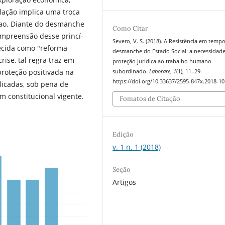
lação implica uma troca
çao. Diante do desmanche
Como Citar
compreensão desse princí­
Severo, V. S. (2018). A Resistência em temp
ecida como "reforma
desmanche do Estado Social: a necessidad
rise, tal regra traz em
proteção jurí­dica ao trabalho humano
proteção positivada na
subordinado.
Laborare
,
1
(1), 11–29.
https://doi.org/10.33637/2595-847x.2018-10
licadas, sob pena de
 constitucional vigente.
Fomatos de Citação
Edição
v. 1 n. 1 (2018)
Seção
Artigos