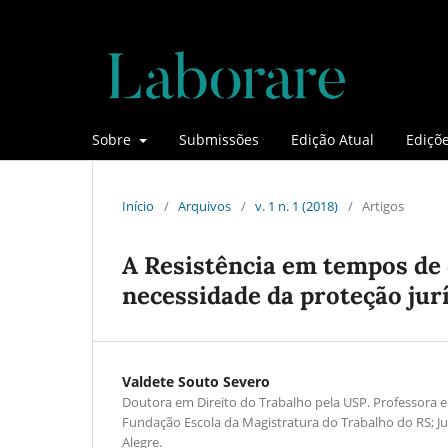
Sobre
Submissões
Edição Atual
Ediçõe
Início
/
Arquivos
/
v. 1 n. 1 (2018)
/
Artigos
A Resistência em tempos de 
necessidade da proteção jur
Valdete Souto Severo
Doutora em Direito do Trabalho pela USP. Professora 
Fundação Escola da Magistratura do Trabalho do RS; Ju
Alegre.