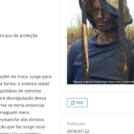
incípio de proteção
ações de troca, surge para
a forma, o sistema viável.
episódios de extrema
ara desregulação dessa
PDF
rise se torna essencial
perseguem mera
esmanche dos direitos
Publicado
ção que faz surgir esse
2018-07-22
exploração econômica,