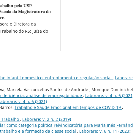
abalho pela USP.
scola da Magistratura do
re.
sora e Diretora da
rabalho do RS; Juíza do
lho infantil doméstico: enfrentamento e regulação social
,
Laborare:
Silva, Marcela Vasconcellos Santos de Andrade , Monique Dominichel
 deficiência: análise de empregabilidade
,
Laborare: v. 4 n. 6 (2021
Laborare: v. 4 n. 6 (2021)
 Barros,
Trabalho e Saúde Emocional em tempos de COVID-19
,
o Trabalho
,
Laborare: v. 2 n. 2 (2019)
r como categoria política reivindicatória para Maria Inés Fernán
o trabalho e a formação da classe social
,
Laborare: v. 6 n. 11 (2023):