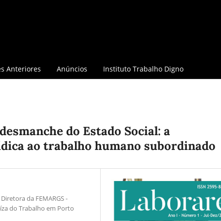
s Anteriores
Anúncios
Instituto Trabalho Digno
desmanche do Estado Social: a
í­dica ao trabalho humano subordinado
e Diretora da FEMARGS -
í­za do Trabalho em Porto