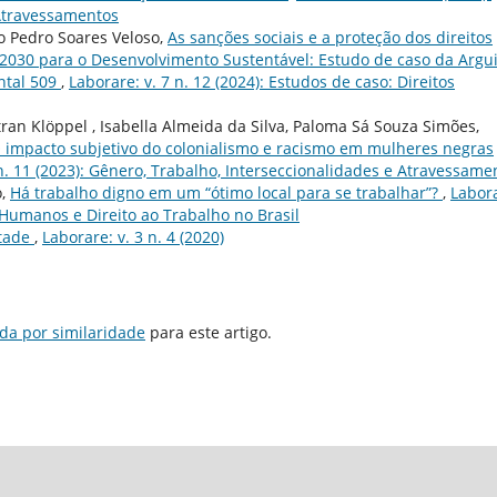
 Atravessamentos
ão Pedro Soares Veloso,
As sanções sociais e a proteção dos direitos
30 para o Desenvolvimento Sustentável: Estudo de caso da Argu
ntal 509
,
Laborare: v. 7 n. 12 (2024): Estudos de caso: Direitos
an Klöppel , Isabella Almeida da Silva, Paloma Sá Souza Simões,
 impacto subjetivo do colonialismo e racismo em mulheres negras
 n. 11 (2023): Gênero, Trabalho, Interseccionalidades e Atravessame
o,
Há trabalho digno em um “ótimo local para se trabalhar”?
,
Labor
s Humanos e Direito ao Trabalho no Brasil
tade
,
Laborare: v. 3 n. 4 (2020)
da por similaridade
para este artigo.