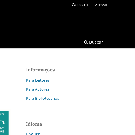
Cadastro
Acesso
Buscar
Informações
Para Leitores
Para Autores
Para Bibliotecários
Idioma
English