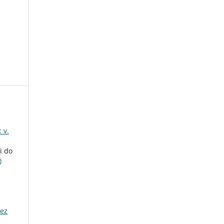
 v.
i do
)
dez