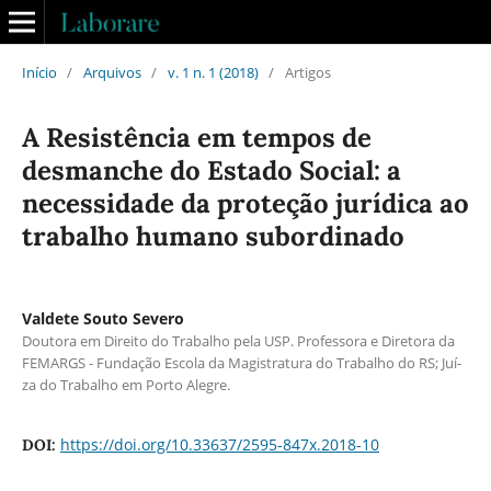
Início
/
Arquivos
/
v. 1 n. 1 (2018)
/
Artigos
A Resistência em tempos de
desmanche do Estado Social: a
necessidade da proteção jurí­dica ao
trabalho humano subordinado
Valdete Souto Severo
Doutora em Direito do Trabalho pela USP. Professora e Diretora da
FEMARGS - Fundação Escola da Magistratura do Trabalho do RS; Juí­
za do Trabalho em Porto Alegre.
https://doi.org/10.33637/2595-847x.2018-10
DOI: