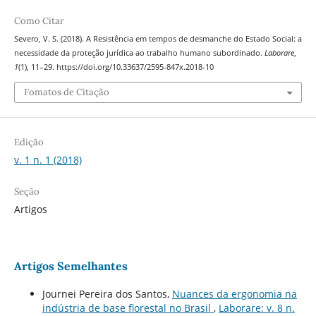
Como Citar
Severo, V. S. (2018). A Resistência em tempos de desmanche do Estado Social: a
necessidade da proteção jurí­dica ao trabalho humano subordinado.
Laborare
,
1
(1), 11–29. https://doi.org/10.33637/2595-847x.2018-10
Fomatos de Citação
Edição
v. 1 n. 1 (2018)
Seção
Artigos
Artigos Semelhantes
Journei Pereira dos Santos,
Nuances da ergonomia na
indústria de base florestal no Brasil
,
Laborare: v. 8 n.