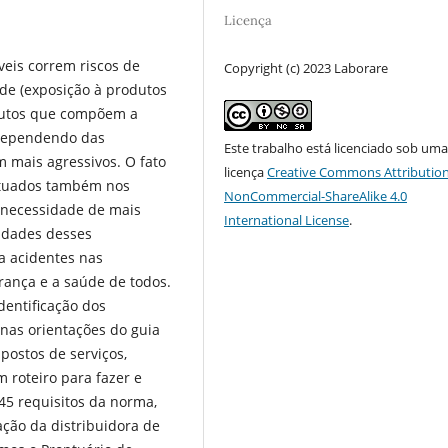
Licença
veis correm riscos de
Copyright (c) 2023 Laborare
úde (exposição à produtos
odutos que compõem a
 dependendo das
Este trabalho está licenciado sob um
 mais agressivos. O fato
licença
Creative Commons Attribution
situados também nos
NonCommercial-ShareAlike 4.0
a necessidade de mais
International License
.
vidades desses
a acidentes nas
rança e a saúde de todos.
dentificação dos
nas orientações do guia
ostos de serviços,
 roteiro para fazer e
5 requisitos da norma,
ação da distribuidora de