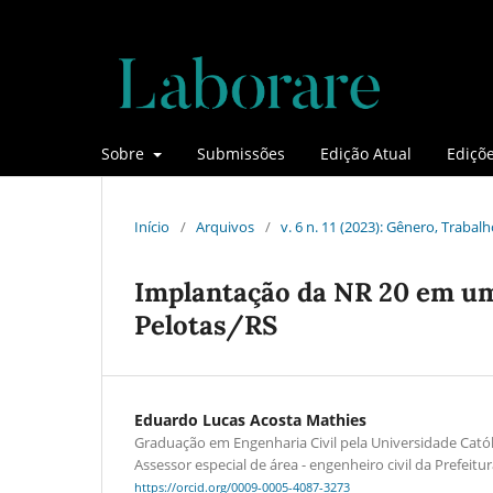
Sobre
Submissões
Edição Atual
Ediçõe
Início
/
Arquivos
/
v. 6 n. 11 (2023): Gênero, Traba
Implantação da NR 20 em um
Pelotas/RS
Eduardo Lucas Acosta Mathies
Graduação em Engenharia Civil pela Universidade Católi
Assessor especial de área - engenheiro civil da Prefeitu
https://orcid.org/0009-0005-4087-3273