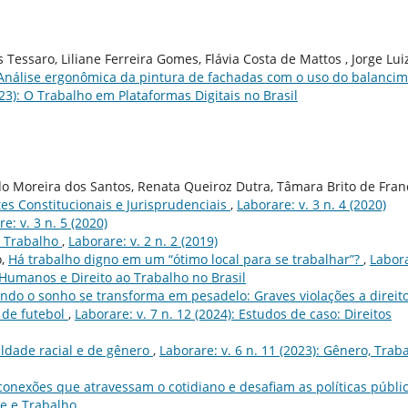
essaro, Liliane Ferreira Gomes, Flávia Costa de Mattos , Jorge Lui
Análise ergonômica da pintura de fachadas com o uso do balancim
023): O Trabalho em Plataformas Digitais no Brasil
do Moreira dos Santos, Renata Queiroz Dutra, Tâmara Brito de Fran
tes Constitucionais e Jurisprudenciais
,
Laborare: v. 3 n. 4 (2020)
e: v. 3 n. 5 (2020)
o Trabalho
,
Laborare: v. 2 n. 2 (2019)
o,
Há trabalho digno em um “ótimo local para se trabalhar”?
,
Labor
s Humanos e Direito ao Trabalho no Brasil
ndo o sonho se transforma em pesadelo: Graves violações a direit
 de futebol
,
Laborare: v. 7 n. 12 (2024): Estudos de caso: Direitos
aldade racial e de gênero
,
Laborare: v. 6 n. 11 (2023): Gênero, Traba
conexões que atravessam o cotidiano e desafiam as políticas públi
te e Trabalho