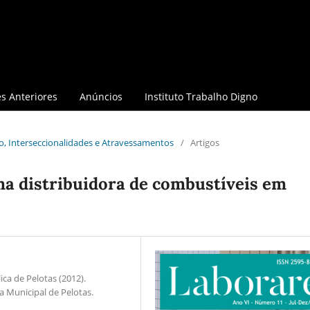
s Anteriores
Anúncios
Instituto Trabalho Digno
lho, Interseccionalidades e Atravessamentos
/
Artigos
a distribuidora de combustíveis em
ca de Pelotas (2012).
ra Municipal de Pelotas.