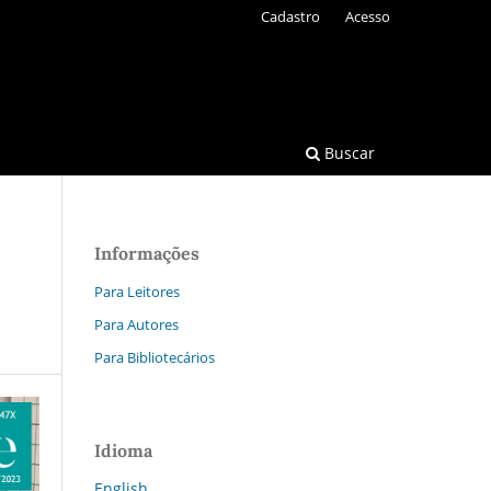
Cadastro
Acesso
Buscar
Informações
Para Leitores
Para Autores
Para Bibliotecários
Idioma
English