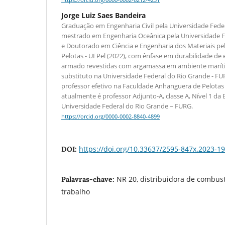
https://orcid.org/0000-0002-6212-4231
Jorge Luiz Saes Bandeira
Graduação em Engenharia Civil pela Universidade Feder
mestrado em Engenharia Oceânica pela Universidade F
e Doutorado em Ciência e Engenharia dos Materiais pe
Pelotas - UFPel (2022), com ênfase em durabilidade de 
armado revestidas com argamassa em ambiente marít
substituto na Universidade Federal do Rio Grande - FU
professor efetivo na Faculdade Anhanguera de Pelotas
atualmente é professor Adjunto-A, classe A, Nível 1 da
Universidade Federal do Rio Grande – FURG.
https://orcid.org/0000-0002-8840-4899
https://doi.org/10.33637/2595-847x.2023-1
DOI:
NR 20, distribuidora de combust
Palavras-chave:
trabalho