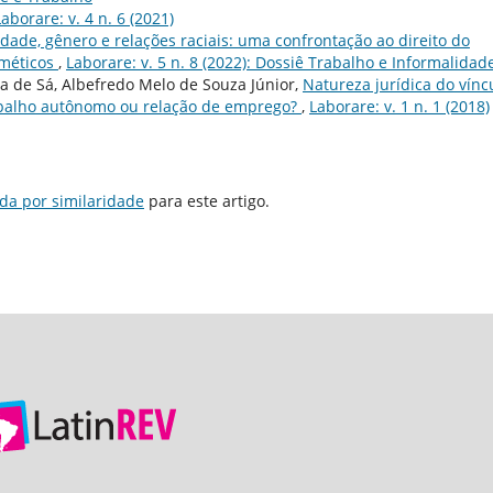
Laborare: v. 4 n. 6 (2021)
dade, gênero e relações raciais: uma confrontação ao direito do
sméticos
,
Laborare: v. 5 n. 8 (2022): Dossiê Trabalho e Informalidad
ta de Sá, Albefredo Melo de Souza Júnior,
Natureza jurí­dica do ví­nc
rabalho autônomo ou relação de emprego?
,
Laborare: v. 1 n. 1 (2018)
da por similaridade
para este artigo.