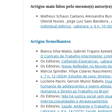
Artigos mais lidos pelo mesmo(s) autor(es)
Matheus Schaun Caetano, Alessandra Buss T
Oleinik Nunes , Jorge Luiz Saes Bandeira ,
individual elétrico
,
Laborare: v. 6 n. 10 (2
Artigos Semelhantes
Bianca Silva Matos, Gabriel Trajano Azeve
O Contrato de Trabalho Intermitente: Limi
Os Editores,
Colhendo Esperanças
,
Laborar
Os Editores,
Novas Reflexões no Mundo d
Márcia Spindler, Filipe Colares Nasciment
v. 7 n. 12 (2024): Estudos de caso: Direito
Lucilene Pacini, Gerson Muniz Rabelo,
Qua
humanos de adolescentes e jovens atletas
Humanos e Direito ao Trabalho no Brasil
Os Editores,
Não há justiça social sem igu
Interseccionalidades e Atravessamentos
Os Editores,
Saúde, Ambiente e Trabalho: 
Laborare: v. 8 n. 14 (2025): Saúde, Ambien