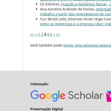
Os Editores,
Quando a Pandemia Passar
,
Ana Karoline Andrade de Freitas,
Informali
trabalho a partir das revendedoras de co
Yuri Bindá Leite, Emerson Victor Hugo Cos
entre os motoristas e a empresa Uber: t
<<
<
1
2
3
4
5
>
>>
Você também pode
iniciar uma pesquisa avança
Indexação:
Preservação Digital