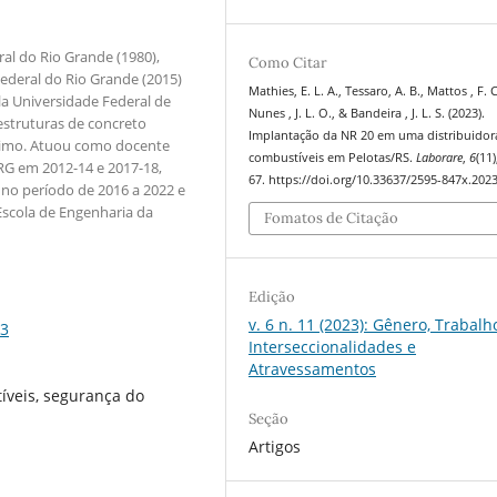
al do Rio Grande (1980),
Como Citar
ederal do Rio Grande (2015)
Mathies, E. L. A., Tessaro, A. B., Mattos , F. C
la Universidade Federal de
Nunes , J. L. O., & Bandeira , J. L. S. (2023).
estruturas de concreto
Implantação da NR 20 em uma distribuidor
imo. Atuou como docente
combustíveis em Pelotas/RS.
Laborare
,
6
(11)
RG em 2012-14 e 2017-18,
67. https://doi.org/10.33637/2595-847x.202
 no período de 2016 a 2022 e
 Escola de Engenharia da
Fomatos de Citação
Edição
v. 6 n. 11 (2023): Gênero, Trabalh
93
Interseccionalidades e
Atravessamentos
íveis, segurança do
Seção
Artigos