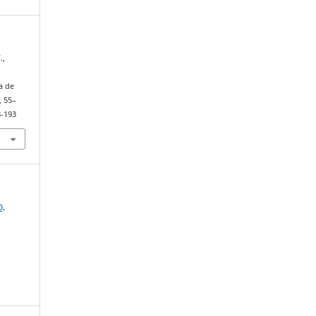
.,
a de
, 55–
3-193
o,