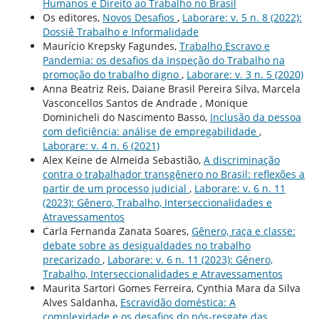
Humanos e Direito ao Trabalho no Brasil
Os editores,
Novos Desafios
,
Laborare: v. 5 n. 8 (2022):
Dossiê Trabalho e Informalidade
Maurício Krepsky Fagundes,
Trabalho Escravo e
Pandemia: os desafios da Inspeção do Trabalho na
promoção do trabalho digno
,
Laborare: v. 3 n. 5 (2020)
Anna Beatriz Reis, Daiane Brasil Pereira Silva, Marcela
Vasconcellos Santos de Andrade , Monique
Dominicheli do Nascimento Basso,
Inclusão da pessoa
com deficiência: análise de empregabilidade
,
Laborare: v. 4 n. 6 (2021)
Alex Keine de Almeida Sebastião,
A discriminação
contra o trabalhador transgênero no Brasil: reflexões a
partir de um processo judicial
,
Laborare: v. 6 n. 11
(2023): Gênero, Trabalho, Interseccionalidades e
Atravessamentos
Carla Fernanda Zanata Soares,
Gênero, raça e classe:
debate sobre as desigualdades no trabalho
precarizado
,
Laborare: v. 6 n. 11 (2023): Gênero,
Trabalho, Interseccionalidades e Atravessamentos
Maurita Sartori Gomes Ferreira, Cynthia Mara da Silva
Alves Saldanha,
Escravidão doméstica: A
complexidade e os desafios do pós-resgate das