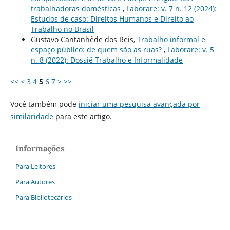
trabalhadoras domésticas
,
Laborare: v. 7 n. 12 (2024):
Estudos de caso: Direitos Humanos e Direito ao
Trabalho no Brasil
Gustavo Cantanhêde dos Reis,
Trabalho informal e
espaço público: de quem são as ruas?
,
Laborare: v. 5
n. 8 (2022): Dossiê Trabalho e Informalidade
<<
<
3
4
5
6
7
>
>>
Você também pode
iniciar uma pesquisa avançada por
similaridade
para este artigo.
Informações
Para Leitores
Para Autores
Para Bibliotecários