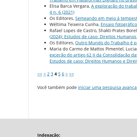
Elisa Barca Vergara,
A exploração do traba
4 n. 6 (2021)
Os Editores,
Semeando em meio à tempes
Wéltima Teixeira Cunha,
Ensaio fotográfic
Rafael Lopes de Castro, Shakti Prates Bore
(2024): Estudos de caso: Direitos Humanos 
Os Editores,
Outro Mundo do Trabalho é po
Maria do Carmo de Mattos Pimentel, Lucia
exceção do artigo 62 II da Consolidação da
Estudos de caso: Direitos Humanos e Direi
<<
<
2
3
4
5
6
>
>>
Você também pode
iniciar uma pesquisa avança
Indexação: