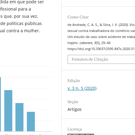
edida em que pode ser
issional para a
s que, por sua vez,
Como Citar
de políticas públicas
de Andrade, C. A. S., & Silva, I. V. (2020). Vi
ual contra a mulher.
sexual contra trabalhadora do comércio vare
Um estudo de caso sobre acidente de trab
trajeto.
Laborare
,
3
(5), 29–44.
https://doi.org/10.33637/2595-847x.2020-51
Fomatos de Citação
Edição
v. 3 n. 5 (2020)
Seção
Artigos
Licença