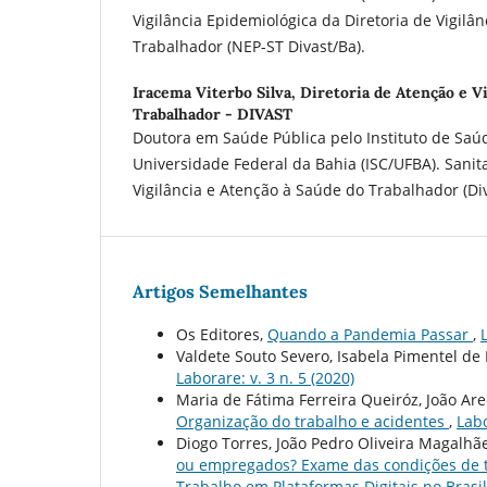
Vigilância Epidemiológica da Diretoria de Vigilâ
Trabalhador (NEP-ST Divast/Ba).
Iracema Viterbo Silva,
Diretoria de Atenção e V
Trabalhador - DIVAST
Doutora em Saúde Pública pelo Instituto de Saúd
Universidade Federal da Bahia (ISC/UFBA). Sanita
Vigilância e Atenção à Saúde do Trabalhador (Div
Artigos Semelhantes
Os Editores,
Quando a Pandemia Passar
,
Valdete Souto Severo, Isabela Pimentel de
Laborare: v. 3 n. 5 (2020)
Maria de Fátima Ferreira Queiróz, João Are
Organização do trabalho e acidentes
,
Labo
Diogo Torres, João Pedro Oliveira Magalh
ou empregados? Exame das condições de t
Trabalho em Plataformas Digitais no Brasil