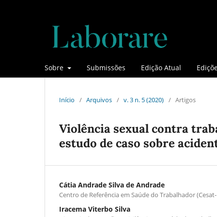
Sobre
Submissões
Edição Atual
Ediçõe
Início
/
Arquivos
/
v. 3 n. 5 (2020)
/
Artigos
Violência sexual contra tra
estudo de caso sobre acident
Cátia Andrade Silva de Andrade
Centro de Referência em Saúde do Trabalhador (Cesat-
Iracema Viterbo Silva