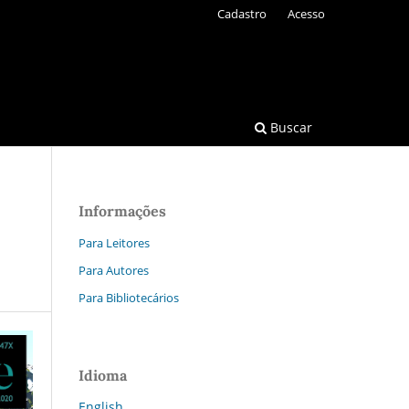
Cadastro
Acesso
Buscar
Informações
Para Leitores
Para Autores
Para Bibliotecários
Idioma
English