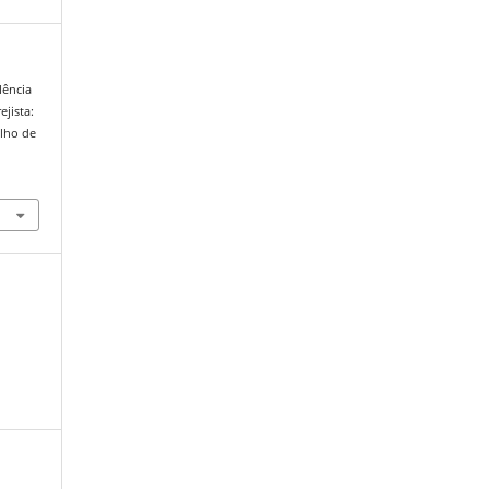
olência
jista:
alho de