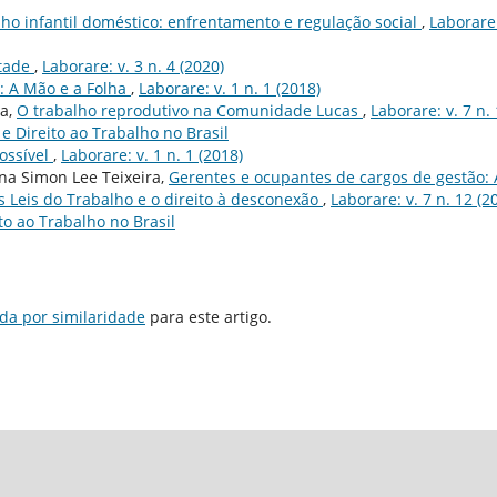
lho infantil doméstico: enfrentamento e regulação social
,
Laborare:
tade
,
Laborare: v. 3 n. 4 (2020)
o: A Mão e a Folha
,
Laborare: v. 1 n. 1 (2018)
la,
O trabalho reprodutivo na Comunidade Lucas
,
Laborare: v. 7 n.
e Direito ao Trabalho no Brasil
ssí­vel
,
Laborare: v. 1 n. 1 (2018)
na Simon Lee Teixeira,
Gerentes e ocupantes de cargos de gestão: 
s Leis do Trabalho e o direito à desconexão
,
Laborare: v. 7 n. 12 (2
to ao Trabalho no Brasil
da por similaridade
para este artigo.