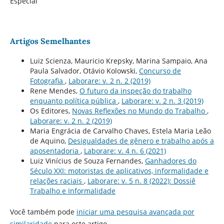
Especial
Artigos Semelhantes
Luiz Scienza, Mauricio Krepsky, Marina Sampaio, Ana
Paula Salvador, Otávio Kolowski,
Concurso de
Fotografia
,
Laborare: v. 2 n. 2 (2019)
Rene Mendes,
O futuro da inspeção do trabalho
enquanto polí­tica pública
,
Laborare: v. 2 n. 3 (2019)
Os Editores,
Novas Reflexões no Mundo do Trabalho
,
Laborare: v. 2 n. 2 (2019)
Maria Engrácia de Carvalho Chaves, Estela Maria Leão
de Aquino,
Desigualdades de gênero e trabalho após a
aposentadoria
,
Laborare: v. 4 n. 6 (2021)
Luiz Vinícius de Souza Fernandes,
Ganhadores do
Século XXI: motoristas de aplicativos, informalidade e
relações raciais
,
Laborare: v. 5 n. 8 (2022): Dossiê
Trabalho e Informalidade
Você também pode
iniciar uma pesquisa avançada por
similaridade
para este artigo.