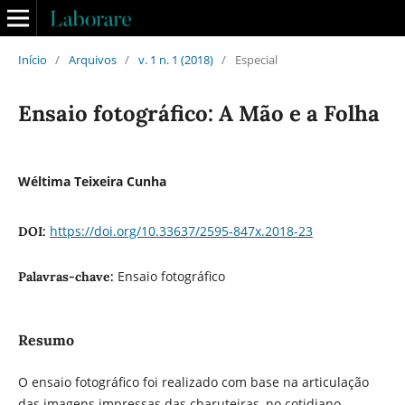
Início
/
Arquivos
/
v. 1 n. 1 (2018)
/
Especial
Ensaio fotográfico: A Mão e a Folha
Wéltima Teixeira Cunha
https://doi.org/10.33637/2595-847x.2018-23
DOI:
Ensaio fotográfico
Palavras-chave:
Resumo
O ensaio fotográfico foi realizado com base na articulação
das imagens impressas das charuteiras, no cotidiano