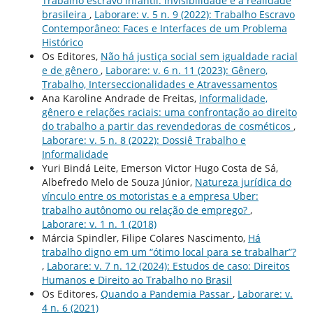
Trabalho escravo infantil: invisibilidade e a realidade
brasileira
,
Laborare: v. 5 n. 9 (2022): Trabalho Escravo
Contemporâneo: Faces e Interfaces de um Problema
Histórico
Os Editores,
Não há justiça social sem igualdade racial
e de gênero
,
Laborare: v. 6 n. 11 (2023): Gênero,
Trabalho, Interseccionalidades e Atravessamentos
Ana Karoline Andrade de Freitas,
Informalidade,
gênero e relações raciais: uma confrontação ao direito
do trabalho a partir das revendedoras de cosméticos
,
Laborare: v. 5 n. 8 (2022): Dossiê Trabalho e
Informalidade
Yuri Bindá Leite, Emerson Victor Hugo Costa de Sá,
Albefredo Melo de Souza Júnior,
Natureza jurí­dica do
ví­nculo entre os motoristas e a empresa Uber:
trabalho autônomo ou relação de emprego?
,
Laborare: v. 1 n. 1 (2018)
Márcia Spindler, Filipe Colares Nascimento,
Há
trabalho digno em um “ótimo local para se trabalhar”?
,
Laborare: v. 7 n. 12 (2024): Estudos de caso: Direitos
Humanos e Direito ao Trabalho no Brasil
Os Editores,
Quando a Pandemia Passar
,
Laborare: v.
4 n. 6 (2021)