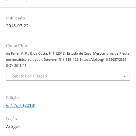
Publicado
2018-07-22
Como Citar
de Faria, M. P., & da Costa, F. T. (2018). Estudo de Caso: Mesotelioma de Pleura
em mecânico-soldador.
Laborare
,
1
(1), 119–128. https://doi.org/10.33637/2595-
847x.2018-16
Fomatos de Citação
Edição
v. 1 n. 1 (2018)
Seção
Artigos