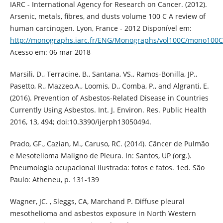
IARC - International Agency for Research on Cancer. (2012).
Arsenic, metals, fibres, and dusts volume 100 C A review of
human carcinogen. Lyon, France - 2012 Disponível em:
http://monographs.iarc.fr/ENG/Monographs/vol100C/mono100C
Acesso em: 06 mar 2018
Marsili, D., Terracine, B., Santana, VS., Ramos-Bonilla, JP.,
Pasetto, R., Mazzeo,A., Loomis, D., Comba, P., and Algranti, E.
(2016). Prevention of Asbestos-Related Disease in Countries
Currently Using Asbestos. Int. J. Environ. Res. Public Health
2016, 13, 494; doi:10.3390/ijerph13050494.
Prado, GF., Cazian, M., Caruso, RC. (2014). Câncer de Pulmão
e Mesotelioma Maligno de Pleura. In: Santos, UP (org.).
Pneumologia ocupacional ilustrada: fotos e fatos. 1ed. São
Paulo: Atheneu, p. 131-139
Wagner, JC. , Sleggs, CA, Marchand P. Diffuse pleural
mesothelioma and asbestos exposure in North Western