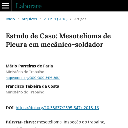
Início
/
Arquivos
/
v. 1 n. 1 (2018)
/
Artigos
Estudo de Caso: Mesotelioma de
Pleura em mecânico-soldador
Mário Parreiras de Faria
Ministério do Trabalho
http://orcid.org/0000-0002-3496-8664
Francisco Teixeira da Costa
Ministério do Trabalho
https://doi.org/10.33637/2595-847x.2018-16
DOI:
mesotelioma, Inspeção do trabalho,
Palavras-chave: