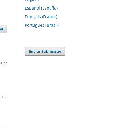
Español (España)
Français (France)
Português (Brasil)
ar
Enviar Submissão
6-38
-138