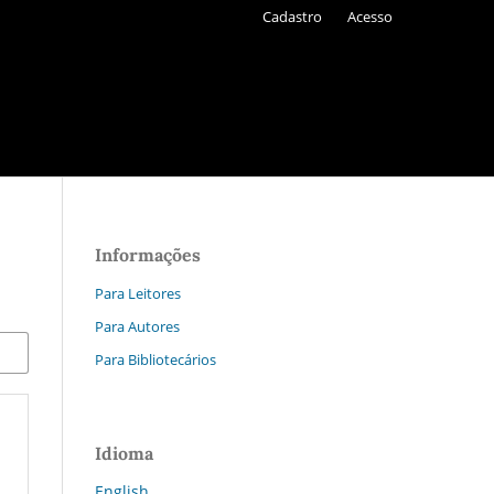
Cadastro
Acesso
Informações
Para Leitores
Para Autores
Para Bibliotecários
Idioma
English