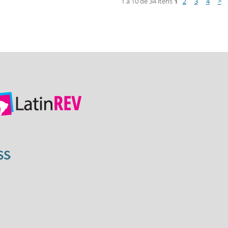
1 a 10 de 34 itens
1
2
3
4
>