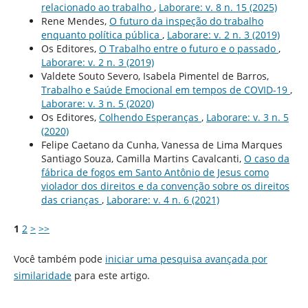
relacionado ao trabalho
,
Laborare: v. 8 n. 15 (2025)
Rene Mendes,
O futuro da inspeção do trabalho
enquanto polí­tica pública
,
Laborare: v. 2 n. 3 (2019)
Os Editores,
O Trabalho entre o futuro e o passado
,
Laborare: v. 2 n. 3 (2019)
Valdete Souto Severo, Isabela Pimentel de Barros,
Trabalho e Saúde Emocional em tempos de COVID-19
,
Laborare: v. 3 n. 5 (2020)
Os Editores,
Colhendo Esperanças
,
Laborare: v. 3 n. 5
(2020)
Felipe Caetano da Cunha, Vanessa de Lima Marques
Santiago Souza, Camilla Martins Cavalcanti,
O caso da
fábrica de fogos em Santo Antônio de Jesus como
violador dos direitos e da convenção sobre os direitos
das crianças
,
Laborare: v. 4 n. 6 (2021)
1
2
>
>>
Você também pode
iniciar uma pesquisa avançada por
similaridade
para este artigo.