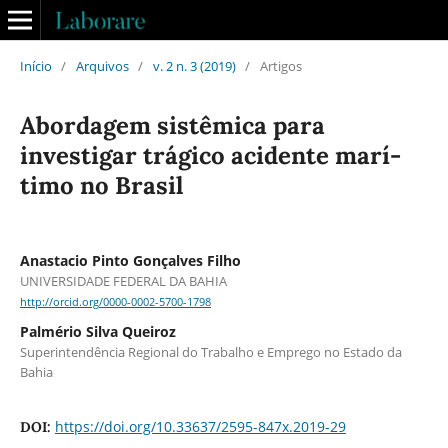
Início
/
Arquivos
/
v. 2 n. 3 (2019)
/
Artigos
Abordagem sistêmica para
investigar trágico acidente marí­
timo no Brasil
Anastacio Pinto Gonçalves Filho
UNIVERSIDADE FEDERAL DA BAHIA
http://orcid.org/0000-0002-5700-1798
Palmério Silva Queiroz
Superintendência Regional do Trabalho e Emprego no Estado da
Bahia
https://doi.org/10.33637/2595-847x.2019-29
DOI: