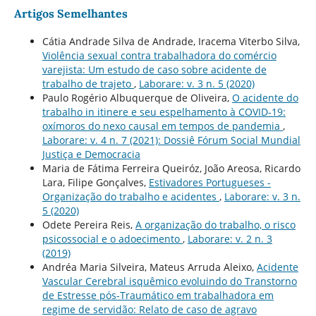
Artigos Semelhantes
Cátia Andrade Silva de Andrade, Iracema Viterbo Silva,
Violência sexual contra trabalhadora do comércio
varejista: Um estudo de caso sobre acidente de
trabalho de trajeto
,
Laborare: v. 3 n. 5 (2020)
Paulo Rogério Albuquerque de Oliveira,
O acidente do
trabalho in itinere e seu espelhamento à COVID-19:
oxímoros do nexo causal em tempos de pandemia
,
Laborare: v. 4 n. 7 (2021): Dossiê Fórum Social Mundial
Justiça e Democracia
Maria de Fátima Ferreira Queiróz, João Areosa, Ricardo
Lara, Filipe Gonçalves,
Estivadores Portugueses -
Organização do trabalho e acidentes
,
Laborare: v. 3 n.
5 (2020)
Odete Pereira Reis,
A organização do trabalho, o risco
psicossocial e o adoecimento
,
Laborare: v. 2 n. 3
(2019)
Andréa Maria Silveira, Mateus Arruda Aleixo,
Acidente
Vascular Cerebral isquêmico evoluindo do Transtorno
de Estresse pós-Traumático em trabalhadora em
regime de servidão: Relato de caso de agravo