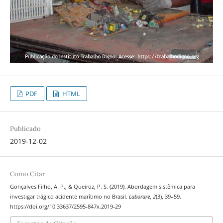
PDF
HTML
Publicado
2019-12-02
Como Citar
Gonçalves Filho, A. P., & Queiroz, P. S. (2019). Abordagem sistêmica para
investigar trágico acidente marí­timo no Brasil.
Laborare
,
2
(3), 39–59.
https://doi.org/10.33637/2595-847x.2019-29